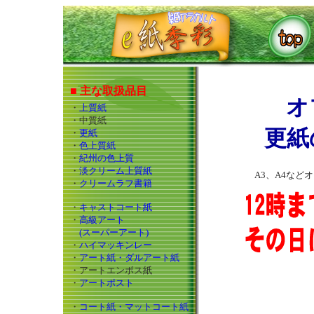
■ 主な取扱品目
オ
・
上質紙
・中質紙
更紙
・
更紙
・
色上質紙
・
紀州の色上質
・
淡クリーム上質紙
A3、A4な
・
クリームラフ書籍
・
キャストコート紙
・
高級アート
(スーパーアート)
・
ハイマッキンレー
・
アート紙・ダルアート紙
・アートエンボス紙
・
アートポスト
・
コート紙・マットコート紙