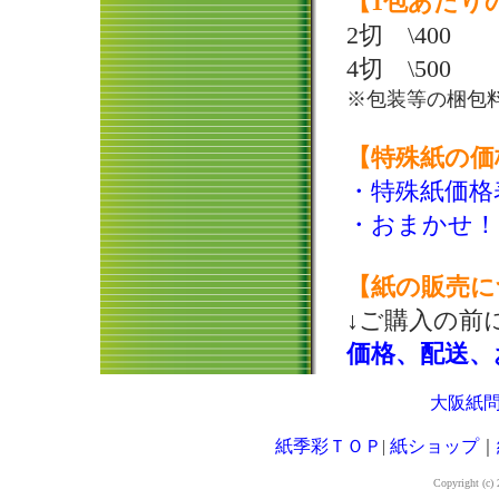
【1包あたり
2切 \400
4切 \500
※包装等の梱包
【特殊紙の価
・特殊紙価格
・おまかせ！
【紙の販売に
↓ご購入の前
価格、配送、
大阪紙
紙季彩ＴＯＰ
|
紙ショップ
｜
Copyright (c) 