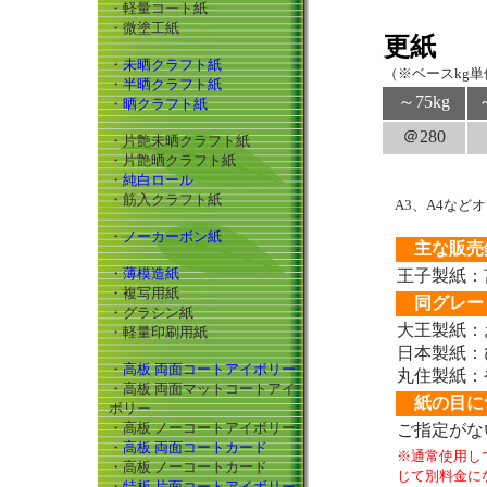
・軽量コート紙
・微塗工紙
更紙
・
未晒クラフト紙
（※ベースkg単価
・
半晒クラフト紙
～75kg
・
晒クラフト紙
＠280
・片艶未晒クラフト紙
・片艶晒クラフト紙
・
純白ロール
・筋入クラフト紙
A3、A4な
・
ノーカーボン紙
主な販売
・
薄模造紙
王子製紙：
・複写用紙
同グレー
・グラシン紙
大王製紙：
・軽量印刷用紙
日本製紙：
・
高板 両面コートアイボリー
丸住製紙：
・高板 両面マットコートアイ
紙の目に
ボリー
・高板 ノーコートアイボリー
ご指定がな
・
高板 両面コートカード
※通常使用し
・高板 ノーコートカード
じて別料金に
・
特板 片面コートアイボリー