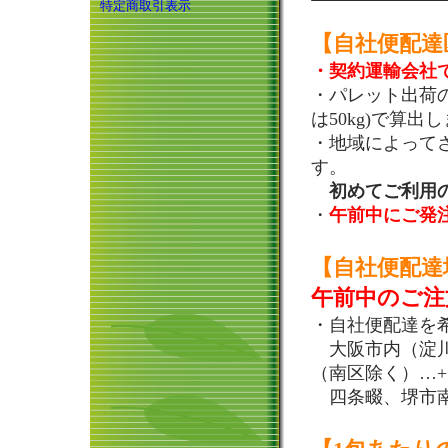
特定商取引表示
【自社便配達
・契約運輸会社
・パレット出荷の運
は50kg)で算出
・地域によってさ
す。
初めてご利用の
・
午前中にご発
【自社便配達
午前中のご注
・自社便配達を
大阪市内（淀川
（南区除く）…+
四条畷、堺市南