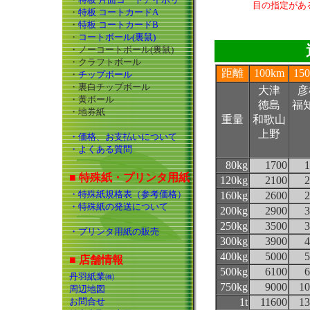
目の指定があ
・
特板 コートカードA
・
特板 コートカードB
・
コートボール(裏鼠)
・ノーコートボール(裏鼠)
・クラフトボール
距離
100km
15
・
チップボール
・裏白チップボール
大津
彦
・黄ボール
徳島
福
・地券紙
重量
和歌山
上野
・価格、お支払いについて
・よくある質問
80kg
1700
1
■ 特殊紙・プリンタ用紙
120kg
2100
2
・特殊紙規格表（参考価格）
160kg
2600
2
・特殊紙の発送について
200kg
2900
3
250kg
3500
3
・プリンタ用紙の販売
300kg
3900
4
400kg
5000
5
■ 店舗情報
500kg
6100
6
丹羽紙業㈱
750kg
9000
10
周辺地図
お問合せ
1t
11600
13