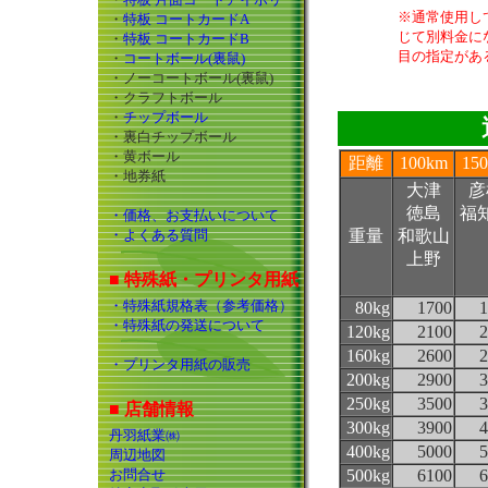
※通常使用し
・
特板 コートカードA
じて別料金に
・
特板 コートカードB
目の指定があ
・
コートボール(裏鼠)
・ノーコートボール(裏鼠)
・クラフトボール
・
チップボール
・裏白チップボール
・黄ボール
距離
100km
15
・地券紙
大津
彦
徳島
福
・価格、お支払いについて
・よくある質問
重量
和歌山
上野
■ 特殊紙・プリンタ用紙
・特殊紙規格表（参考価格）
80kg
1700
1
・特殊紙の発送について
120kg
2100
2
160kg
2600
2
・プリンタ用紙の販売
200kg
2900
3
250kg
3500
3
■ 店舗情報
300kg
3900
4
丹羽紙業㈱
400kg
5000
5
周辺地図
お問合せ
500kg
6100
6