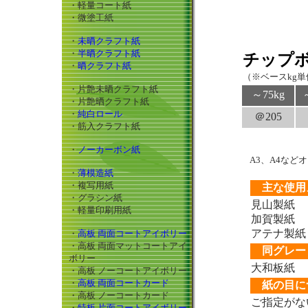
・軽量コート紙
・微塗工紙
・
未晒クラフト紙
・
半晒クラフト紙
チップ
・
晒クラフト紙
（※ベースkg単価
・片艶未晒クラフト紙
～75kg
・片艶晒クラフト紙
・
純白ロール
＠205
・筋入クラフト紙
・
ノーカーボン紙
A3、A4な
・
薄模造紙
・複写用紙
主な使用
・グラシン紙
見山製紙
・軽量印刷用紙
加賀製紙
アテナ製紙
・
高板 両面コートアイボリー
・高板 両面マットコートアイ
同グレー
ボリー
大和板紙
・高板 ノーコートアイボリー
・
高板 両面コートカード
紙の目に
・高板 ノーコートカード
ご指定がな
・
特板 片面コートアイボリー