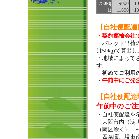
特定商取引表示
750kg
9000
10
1t
11600
13
【自社便配達
・契約運輸会社
・パレット出荷の運
は50kg)で算出
・地域によってさ
す。
初めてご利用の
・
午前中にご発
【自社便配達
午前中のご注
・自社便配達を
大阪市内（淀川
（南区除く）…+
四条畷、堺市南