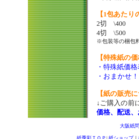
【1包あたり
2切 \400
4切 \500
※包装等の梱包
【特殊紙の価
・特殊紙価格
・おまかせ！
【紙の販売に
↓ご購入の前
価格、配送、
大阪紙
紙季彩ＴＯＰ
|
紙ショップ
｜