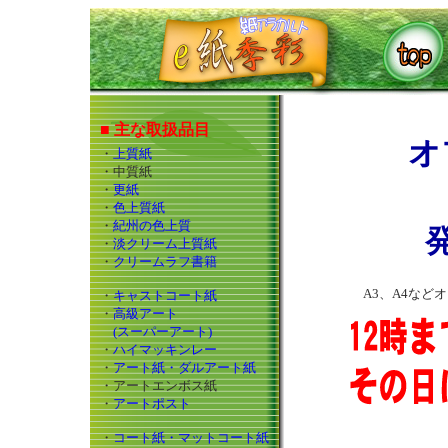
■ 主な取扱品目
オ
・
上質紙
・中質紙
・
更紙
・
色上質紙
・
紀州の色上質
・
淡クリーム上質紙
・
クリームラフ書籍
A3、A4な
・
キャストコート紙
・
高級アート
(スーパーアート)
・
ハイマッキンレー
・
アート紙・ダルアート紙
・アートエンボス紙
・
アートポスト
・
コート紙・マットコート紙