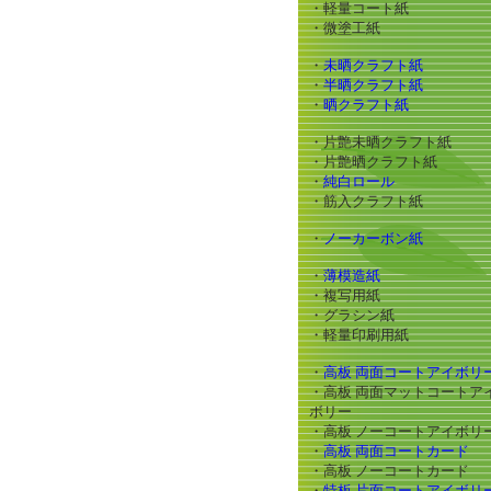
・軽量コート紙
・微塗工紙
・
未晒クラフト紙
・
半晒クラフト紙
・
晒クラフト紙
・片艶未晒クラフト紙
・片艶晒クラフト紙
・
純白ロール
・筋入クラフト紙
・
ノーカーボン紙
・
薄模造紙
・複写用紙
・グラシン紙
・軽量印刷用紙
・
高板 両面コートアイボリ
・高板 両面マットコートア
ボリー
・高板 ノーコートアイボリ
・
高板 両面コートカード
・高板 ノーコートカード
・
特板 片面コートアイボリ