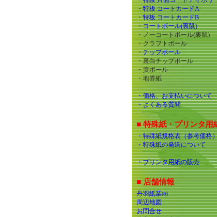
・
特板 コートカードA
・
特板 コートカードB
・
コートボール(裏鼠)
・ノーコートボール(裏鼠)
・クラフトボール
・
チップボール
・裏白チップボール
・黄ボール
・地券紙
・価格、お支払いについて
・よくある質問
■ 特殊紙・プリンタ用
・特殊紙規格表（参考価格
・特殊紙の発送について
・プリンタ用紙の販売
■ 店舗情報
丹羽紙業㈱
周辺地図
お問合せ