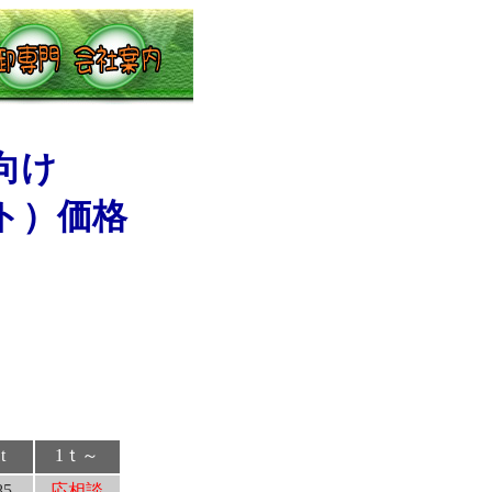
向け
ト）価格
t
1ｔ～
85
応相談