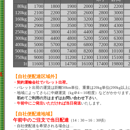
80kg
1700
1800
1900
2000
2100
2200
120kg
2100
2200
2500
2600
2800
3000
160kg
2600
2800
3000
3200
3500
3800
200kg
2900
3100
3500
3700
3900
4300
250kg
3500
3800
4100
4400
4800
5300
300kg
3900
4400
4800
5200
5500
6300
400kg
5000
5700
6200
6800
7200
8200
500kg
6100
6900
7400
8200
8800
10100
750kg
9000
10100
11200
12300
13100
15100
1t
11600
13100
14700
16100
17400
19800
紙
【自社便配達区域外】
）
・契約運輸会社でパレット出荷。
・パレット出荷の運賃は距離50km単位、重量は20kg単位(200kg以上
・地域によってさらに中継運賃（kg＠4～10程度）などがかかります
初めてご利用の方はまずはお問い合わせ下さい
。
・
午前中にご発注いただければ当日発送
いたします。
【自社便配達地域】
午前中のご注文で当日配達
（14：30～16：30頃）
・自社便配達を希望される場合は…