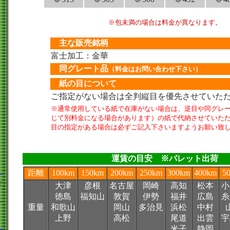
※包未満の場合は料金が異なります。
主な販売銘柄
富士加工：金華
同グレート品
（料金はお問い合わせ下さい）
紙の目について
ご指定がない場合は全判縦目を優先させていた
※通常使用している紙で在庫がない場合は、逆目や同グレ
じて別料金になる場合があります）の紙で代納させていた
目の指定がある場合は必ずご記入下さいますようお願い致
運賃の目安 ※パレット出荷
距離
100km
150km
200km
250km
300km
400km
5
ー
イ
大津
彦根
名古屋
岡崎
高知
松本
小
徳島
福知山
敦賀
伊勢
福井
広島
糸
ー
重量
和歌山
岡山
多治見
浜松
中村
上野
高松
尾道
出雲
宇
米子
静岡
ー