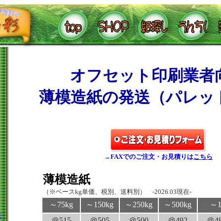
オフセット印刷業者
薄模造紙の発送（パレッ
→FAXでのご注文・お見積りは
こちら
薄模造紙
（※ベースkg単価、税別、送料別） -2026.03現在-
～75kg
～150kg
～250kg
～500kg
～1
紙
＠515
＠505
＠500
＠492
＠4