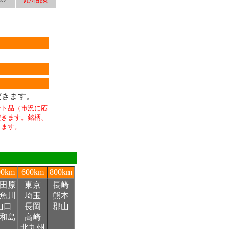
だきます。
ート品（市況に応
だきます。銘柄、
します。
00km
600km
800km
田原
東京
長崎
魚川
埼玉
熊本
山口
長岡
郡山
和島
高崎
北九州