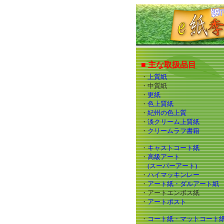
■ 主な取扱品目
・
上質紙
・中質紙
・
更紙
・
色上質紙
・
紀州の色上質
・
淡クリーム上質紙
・
クリームラフ書籍
・
キャストコート紙
・
高級アート
(スーパーアート)
・
ハイマッキンレー
・
アート紙・ダルアート紙
・アートエンボス紙
・
アートポスト
・
コート紙・マットコート