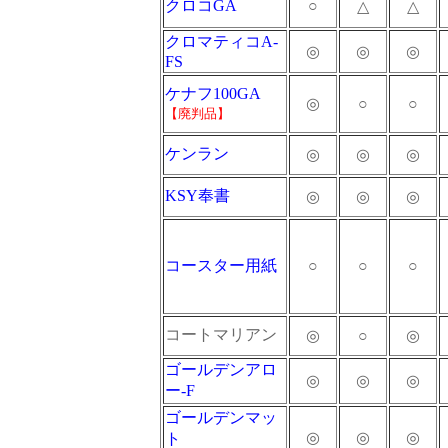
クロコGA
○
△
△
クロマティコA-
◎
◎
◎
FS
ケナフ100GA
◎
○
○
【廃判品】
ケンラン
◎
◎
◎
KSY奉書
◎
◎
◎
コースター用紙
○
○
○
コートマリアン
◎
○
◎
ゴールデンアロ
◎
◎
◎
ー-F
ゴールデンマッ
◎
◎
◎
ト