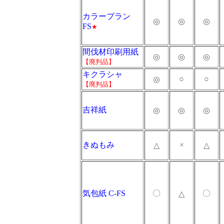
カラープラン
◎
◎
◎
FS
★
間伐材印刷用紙
◎
◎
◎
【廃判品】
キクラシャ
○
○
◎
【廃判品】
吉祥紙
◎
◎
◎
きぬもみ
×
△
△
気包紙 C-FS
〇
〇
△