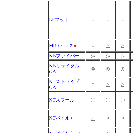
LPマット
-
-
-
MBSテック
○
△
△
★
NBファイバー
◎
◎
◎
NBリサイクル
◎
◎
◎
GA
NTストライプ
○
△
△
GA
NTスフール
〇
〇
〇
NTパイル
×
×
△
★