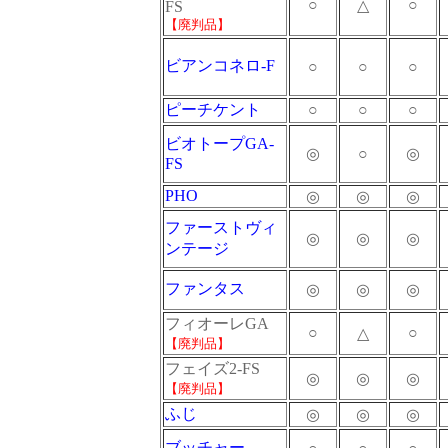
○
○
△
FS
【廃判品】
ビアンコネロ-F
○
○
○
ピーチケント
○
○
○
ビオトープGA-
◎
○
◎
FS
PHO
◎
◎
◎
ファーストヴィ
◎
◎
◎
ンテージ
ファンタス
◎
◎
◎
フィオーレGA
○
○
△
【廃判品】
フェイズ2-FS
◎
◎
◎
【廃判品】
ふじ
◎
◎
◎
ブッチャー