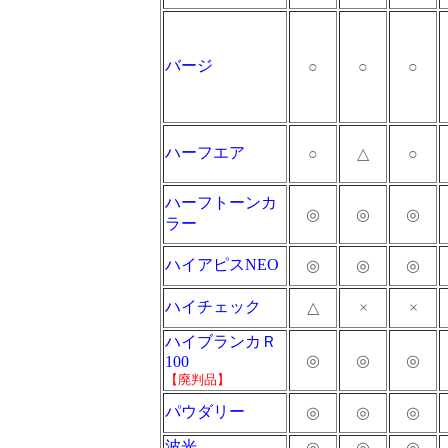
バージ
○
○
○
ハーフエア
○
△
○
ハーフトーンカ
◎
◎
◎
ラー
ハイアピスNEO
◎
◎
◎
ハイチェック
△
×
×
ハイブランカＲ
◎
◎
◎
100
【廃判品】
パウダリー
◎
◎
◎
波光
◎
◎
◎