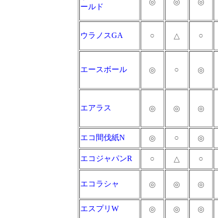
◎
◎
◎
ールド
ウラノスGA
○
○
△
エースボール
○
◎
◎
エアラス
◎
◎
◎
エコ間伐紙N
○
◎
◎
エコジャパンR
○
○
△
エコラシャ
◎
◎
◎
エスプリW
◎
◎
◎