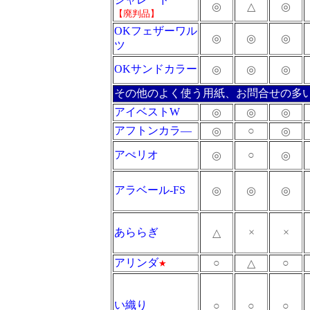
◎
△
◎
【廃判品】
OK
フェザーワル
◎
◎
◎
ツ
OKサンドカラー
◎
◎
◎
その他のよく使う用紙、お問合せの多
アイベストW
◎
◎
◎
アフトンカラ―
○
◎
◎
アぺリオ
○
◎
◎
アラベール-FS
◎
◎
◎
あららぎ
×
×
△
アリンダ
○
○
△
★
い織り
○
○
○