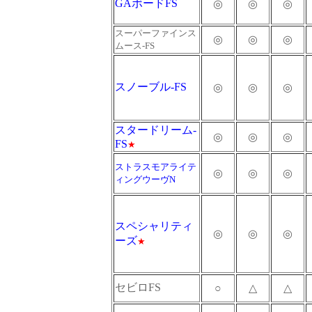
GAボードFS
◎
◎
◎
スーパーファインス
◎
◎
◎
ムース-FS
スノーブル-FS
◎
◎
◎
スタードリーム-
◎
◎
◎
FS
★
ストラスモアライテ
◎
◎
◎
ィングウーヴN
スペシャリティ
◎
◎
◎
ーズ
★
セビロFS
○
△
△