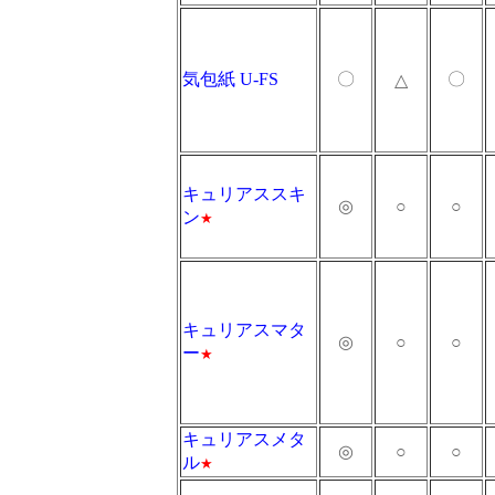
気包紙 U-FS
〇
〇
△
キュリアススキ
◎
○
○
ン
★
キュリアスマタ
◎
○
○
ー
★
キュリアスメタ
◎
○
○
ル
★