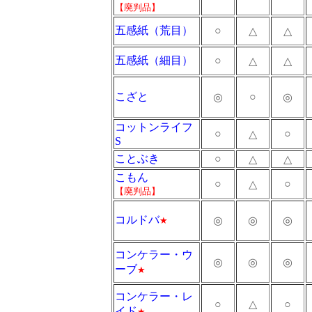
【廃判品】
五感紙（荒目）
○
△
△
五感紙（細目）
○
△
△
こざと
○
◎
◎
コットンライフ
○
○
△
S
ことぶき
○
△
△
こもん
○
○
△
【廃判品】
コルドバ
◎
◎
◎
★
コンケラー・ウ
◎
◎
◎
ーブ
★
コンケラー・レ
○
△
○
イド
★