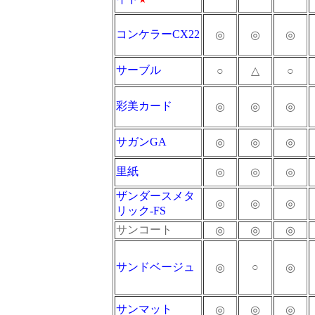
コンケラーCX22
◎
◎
◎
サーブル
○
△
○
彩美カード
◎
◎
◎
サガンGA
◎
◎
◎
里紙
◎
◎
◎
ザンダースメタ
◎
◎
◎
リック-FS
サンコート
◎
◎
◎
サンドベージュ
○
◎
◎
サンマット
◎
◎
◎