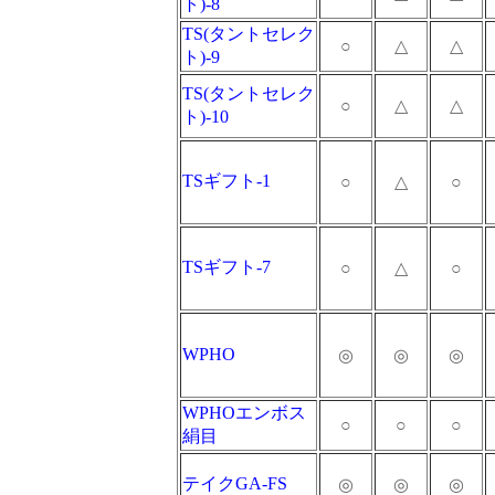
ト)-8
TS(タントセレク
○
△
△
ト)-9
TS(タントセレク
○
△
△
ト)-10
TSギフト-1
○
△
○
TSギフト-7
○
△
○
WPHO
◎
◎
◎
WPHOエンボス
○
○
○
絹目
テイクGA-FS
◎
◎
◎