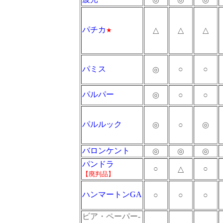
パチカ
△
△
△
★
パミス
○
○
◎
パルパー
◎
○
○
パルルック
◎
○
◎
バロンケント
◎
◎
◎
パンドラ
○
○
△
【廃判品】
ハンマートンGA
○
○
○
ビア・ペーパー-