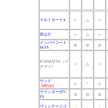
イルミカード
○
△
○
★
岩はだ
○
△
○
インバーコート
◎
◎
◎
M-FS
ICHIMATSU（イ
○
△
○
チマツ）
ウッド
×
△
△
【廃判品】
ヴァンヌーボV-
◎
◎
◎
FS
ヴィンテージゴ