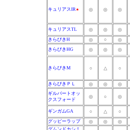
キュリアスIR
◎
◎
◎
★
キュリアスTL
◎
◎
◎
きらびきH
○
◎
◎
きらびきHG
◎
◎
◎
きらびきM
○
△
○
きらびきＰＬ
◎
◎
◎
ギルバートオッ
◎
○
◎
クスフォード
ギンガムGA
○
△
○
グッピーラップ
◎
◎
◎
グムンドカシミ