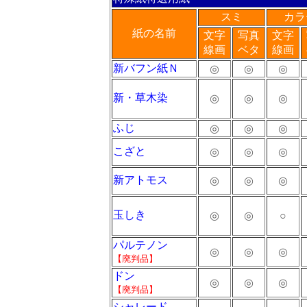
スミ
カラ
紙の名前
文字
写真
文字
線画
ベタ
線画
新バフン紙Ｎ
◎
◎
◎
新・草木染
◎
◎
◎
ふじ
◎
◎
◎
こざと
◎
◎
◎
新アトモス
◎
◎
◎
玉しき
◎
◎
○
パルテノン
◎
◎
◎
【廃判品】
ドン
◎
◎
◎
【廃判品】
シャレード