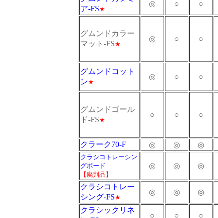
◎
○
○
ア-FS
★
グムンドカラー
◎
○
○
マット-FS
★
グムンドコット
◎
○
○
ン
★
グムンドゴール
○
○
○
ド-FS
★
クラーク70-F
◎
◎
◎
クラシコトレーシン
◎
◎
◎
グボード
【廃判品】
クラシコトレー
◎
◎
◎
シング-FS
★
クラシックリネ
○
○
○