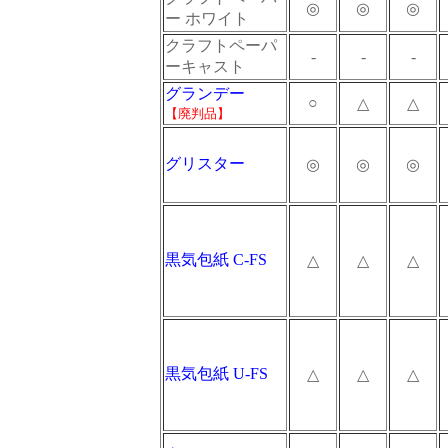
◎
◎
◎
ー ホワイト
クラフトペーパ
-
-
-
ーキャスト
グランデー
○
△
△
【廃判品】
グリスター
◎
◎
◎
黒気包紙 C-FS
△
△
△
黒気包紙 U-FS
△
△
△