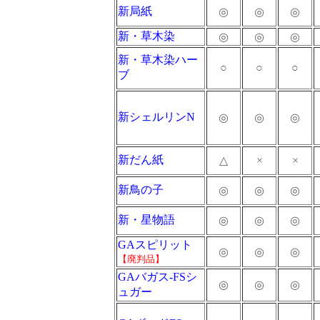
新局紙
◎
◎
◎
新・草木染
◎
◎
◎
新・草木染ハー
○
○
○
ブ
新シェルリンN
◎
◎
◎
新だん紙
△
×
×
新鳥の子
◎
◎
◎
新・星物語
◎
◎
◎
GAスピリット
◎
◎
◎
【廃判品】
GAバガス-FSシ
◎
◎
◎
ュガー