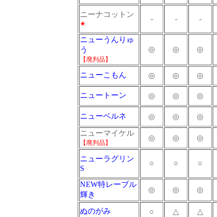
ニーナコットン
-
-
-
★
ニューうんりゅ
◎
◎
◎
う
【廃判品】
ニューこもん
◎
◎
◎
ニュートーン
◎
◎
◎
ニューベルネ
◎
◎
◎
ニューマイケル
◎
◎
◎
【廃判品】
ニューラグリン
○
○
○
S
NEW特レーブル
◎
◎
◎
輝き
ぬのがみ
○
△
△