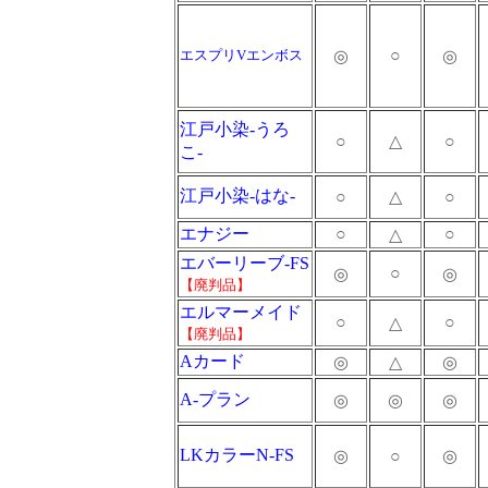
○
エスプリVエンボス
◎
◎
江戸小染-うろ
○
△
○
こ-
江戸小染-はな-
○
△
○
エナジー
○
○
△
エバーリーブ-FS
○
◎
◎
【廃判品】
エルマーメイド
○
○
△
【廃判品】
Aカード
◎
△
◎
A-プラン
◎
◎
◎
LKカラーN-FS
◎
○
◎