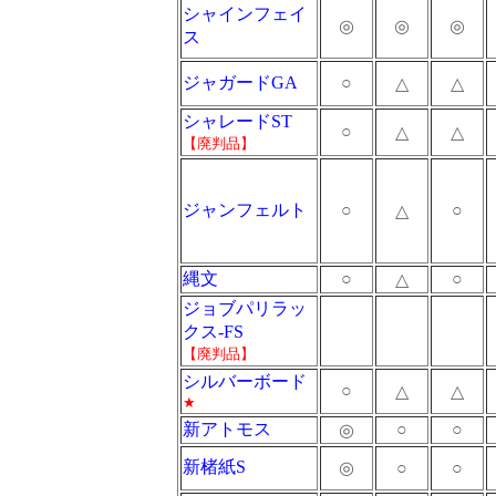
シャインフェイ
◎
◎
◎
ス
ジャガードGA
○
△
△
シャレードST
○
△
△
【廃判品】
ジャンフェルト
○
○
△
縄文
○
○
△
ジョブパリラッ
クス-FS
【廃判品】
シルバーボード
○
△
△
★
新アトモス
○
○
◎
新楮紙S
◎
○
○