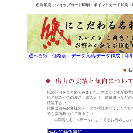
名刺印刷・ショップカード印刷・ポイントカード印刷・
選べる紙
｜
価格表
｜
データ入稿/データ作成
｜
印
紙の傾向をまとめてみました。大まかですが参考
紙の厚みや色の濃さ、線の太さ、書体違いなどの
確認下さい。
結果は随時お客様のデータで検証させていただい
でも参考程度にご覧下さい。
◎問題なし、○データによってはお奨めしない
特殊紙特選用紙