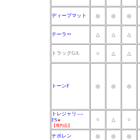
ディープマット
◎
◎
◎
テーラー
△
△
△
トラックGA
○
△
△
トーンF
◎
◎
◎
トレジャリ―-
○
○
△
FS
★
【廃判品】
ナポレン
◎
◎
◎