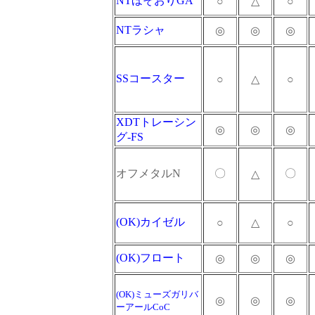
NTほそおりGA
○
△
○
NTラシャ
◎
◎
◎
SSコースター
○
△
○
XDTトレーシン
◎
◎
◎
グ-FS
オフメタルN
〇
〇
△
(OK)カイゼル
○
△
○
(OK)フロート
◎
◎
◎
(OK)ミューズガリバ
◎
◎
◎
ーアールCoC