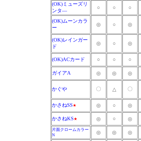
(OK)ミューズリ
○
○
○
ンタ―
(OK)ムーンカラ
◎
○
◎
ー
(OK)レインガー
◎
○
◎
ド
(OK)ACカード
○
○
○
ガイアA
◎
◎
◎
かぐや
〇
〇
△
かさねSS
◎
○
◎
★
かさねKS
○
◎
◎
★
片面クロームカラー
◎
◎
◎
N