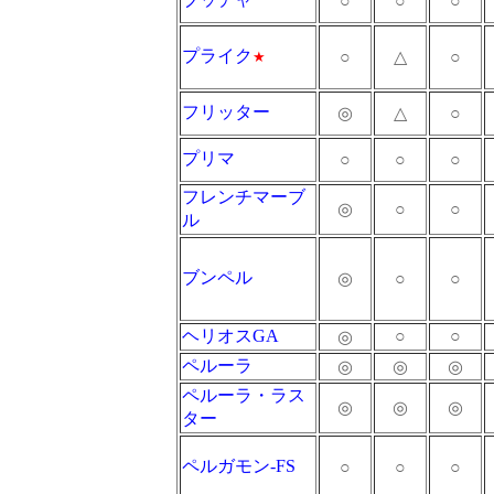
○
○
○
プライク
○
△
○
★
フリッター
◎
△
○
プリマ
○
○
○
フレンチマーブ
◎
○
○
ル
ブンペル
◎
○
○
ヘリオスGA
○
○
◎
ペルーラ
◎
◎
◎
ペルーラ・ラス
◎
◎
◎
ター
ペルガモン-FS
○
○
○