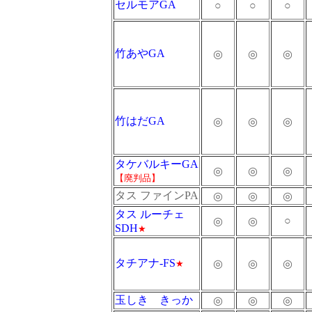
セルモアGA
○
○
○
竹あやGA
◎
◎
◎
竹はだGA
◎
◎
◎
タケバルキーGA
◎
◎
◎
【廃判品】
タス ファインPA
◎
◎
◎
タス ルーチェ
○
◎
◎
SDH
★
タチアナ-FS
◎
◎
◎
★
玉しき きっか
◎
◎
◎