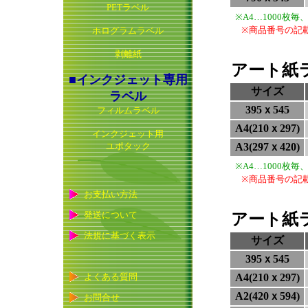
PETラベル
※A4…1000枚
※商品番号の記
ホログラムラベル
剥離紙
アート紙
■インクジェット専用
サイズ
ラベル
395ｘ545
フィルムラベル
A4(210ｘ297)
インクジェット用
ユポタック
A3(297ｘ420)
※A4…1000枚
※商品番号の記
お支払い方法
発送について
アート紙ラ
法規に基づく表示
サイズ
395ｘ545
よくある質問
A4(210ｘ297)
A2(420ｘ594)
お問合せ