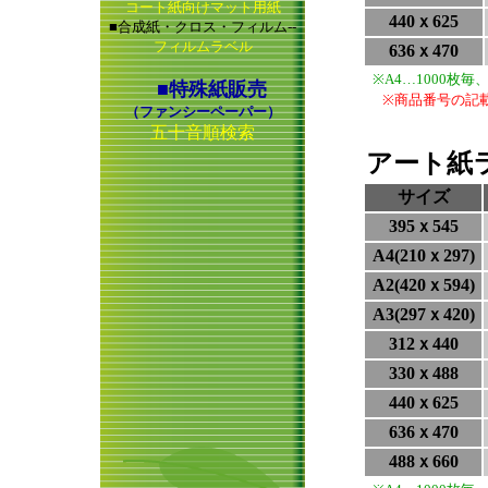
コート紙向けマット用紙
440ｘ625
■合成紙・クロス・フィルム--
フィルムラベル
636ｘ470
※A4…1000枚
■特殊紙販売
※商品番号の記
（ファンシーペーパー）
五十音順検索
アート紙
サイズ
395ｘ545
A4(210ｘ297)
A2(420ｘ594)
A3(297ｘ420)
312ｘ440
330ｘ488
440ｘ625
636ｘ470
488ｘ660