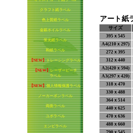
クラフト紙ラベル
アート紙ラ
色上質紙ラベル
サイズ
金銀ホイルラベル
395ｘ545
蛍光紙ラベル
A4(210ｘ297)
和紙ラベル
272ｘ395
312ｘ440
【NEW】
トレーシングラベル
A2(420ｘ594)
【NEW】
レーザーピーチ
ラベル
A3(297ｘ420)
318ｘ470
【NEW】
個人情報保護ラベル
330ｘ488
ノーカーボンラベル
364ｘ514
両面ラベル
440ｘ625
470ｘ636
ユポラベル
488ｘ660
エンビラベル
790ｘ545