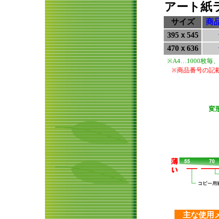
アート紙ラ
サイズ
商
395ｘ545
470ｘ636
※A4…1000枚
※商品番号の記
変
主な使用メ