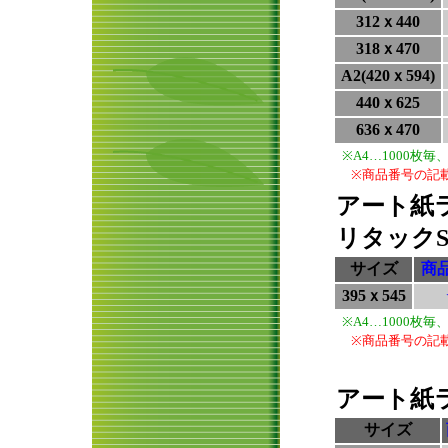
312ｘ440
318ｘ470
A2(420ｘ594)
440ｘ625
636ｘ470
※A4…1000枚
※商品番号の記
アート紙ラ
リタックS
サイズ
商
395ｘ545
※A4…1000枚
※商品番号の記
アート紙ラ
サイズ