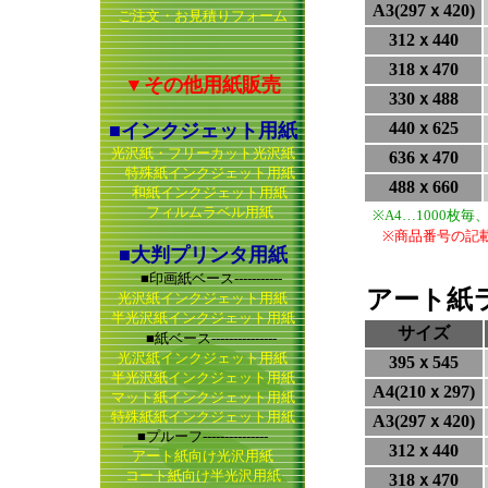
A3(297ｘ420)
ご注文・お見積りフォーム
312ｘ440
318ｘ470
▼その他用紙販売
330ｘ488
440ｘ625
■インクジェット用紙
光沢紙・フリーカット光沢紙
636ｘ470
特殊紙インクジェット用紙
488ｘ660
和紙インクジェット用紙
フィルムラベル用紙
※A4…1000枚
※商品番号の記
■大判プリンタ用紙
■印画紙ベース-----------
アート紙
光沢紙インクジェット用紙
半光沢紙インクジェット用紙
サイズ
■紙ベース---------------
光沢紙インクジェット用紙
395ｘ545
半光沢紙インクジェット用紙
A4(210ｘ297)
マット紙インクジェット用紙
特殊紙紙インクジェット用紙
A3(297ｘ420)
■プルーフ---------------
312ｘ440
アート紙向け光沢用紙
コート紙向け半光沢用紙
318ｘ470