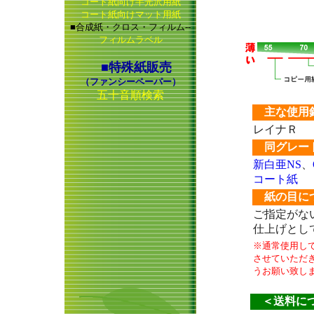
コート紙向け半光沢用紙
コート紙向けマット用紙
■合成紙・クロス・フィルム--
フィルムラベル
■特殊紙販売
（ファンシーペーパー）
五十音順検索
主な使用
レイナＲ
同グレー
新白亜NS
、
コート紙
紙の目に
ご指定がな
仕上げとし
※通常使用し
させていただ
うお願い致し
＜送料につ