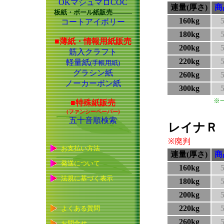
OKマシュマロCOC
連量(厚さ)
商
板紙・ボール紙販売―――
160kg
コートアイボリー
180kg
■薄紙・情報用紙販売
200kg
筋入クラフト
220kg
軽量紙
(手帳用紙)
グラシン紙
260kg
ノーカーボン紙
300kg
※
■特殊紙販売
(ファンシーペーパー)
五十音順検索
レイナＲ（
※廃判
お支払い方法
連量(厚さ)
商
発送について
160kg
法規に基づく表示
180kg
200kg
220kg
よくある質問
260kg
お問合せ