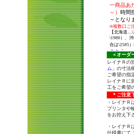
＜オーダー
レイナＲの
ム」
の寸法
ご希望の指
レイナＲに
工をご希望
＊ご注意下
・レイナＲ
プリンタや
をお控え下
・レイナＲ
仕様書にて「