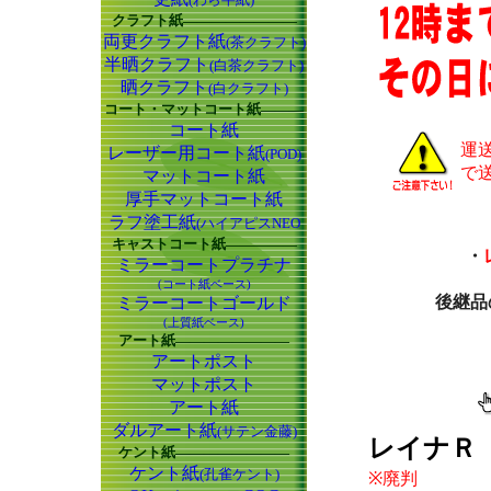
クラフト紙――――――――
両更クラフト紙
(茶クラフト)
半晒クラフト
(白茶クラフト)
晒クラフト
(白クラフト)
コート・マットコート紙―――
コート紙
運
レーザー用コート紙
(POD)
で
マットコート紙
厚手マットコート紙
ラフ塗工紙
(ハイアピスNEO
キャストコート紙―――――
・
ミラーコートプラチナ
(コート紙ベース)
後継品
ミラーコートゴールド
(上質紙ベース)
アート紙――――――――
アートポスト
マットポスト
アート紙
ダルアート紙
(サテン金藤)
レイナＲ（
ケント紙――――――――
ケント紙
(孔雀ケント)
※廃判