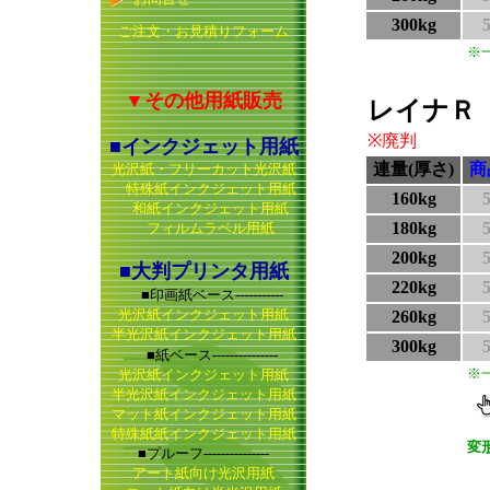
300kg
ご注文・お見積りフォーム
※
▼その他用紙販売
レイナＲ（
※廃判
■インクジェット用紙
連量(厚さ)
商
光沢紙・フリーカット光沢紙
特殊紙インクジェット用紙
160kg
和紙インクジェット用紙
180kg
フィルムラベル用紙
200kg
■大判プリンタ用紙
220kg
■印画紙ベース-----------
光沢紙インクジェット用紙
260kg
半光沢紙インクジェット用紙
300kg
■紙ベース---------------
※
光沢紙インクジェット用紙
半光沢紙インクジェット用紙
マット紙インクジェット用紙
特殊紙紙インクジェット用紙
変
■プルーフ---------------
アート紙向け光沢用紙