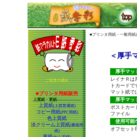
■プリンタ用紙・一般
＜厚手
厚手マット
レイナＲは
ご注文の流れ
トカードで
マット紙で
■プリンタ用紙販売
厚手マット
上質紙・更紙――――――
上質紙
(上質普通紙)
ポストカー
コピー用紙
(PPC用紙)
ファイル
色上質紙
使用可能
淡クリーム上質紙
(書籍用
オフセット
紙)
更紙
(わら半紙)