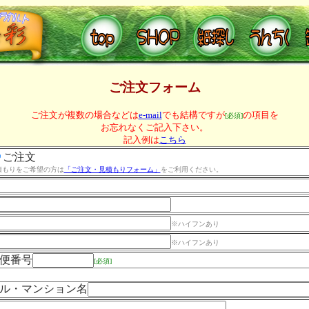
ご注文フォーム
ご注文が複数の場合などは
e-mail
でも結構ですが
の項目を
[必須]
お忘れなくご記入下さい。
記入例は
こちら
ご注文
積もりをご希望の方は
「ご注文・見積もりフォーム」
をご利用ください。
※ハイフンあり
※ハイフンあり
便番号
[必須]
ル・マンション名