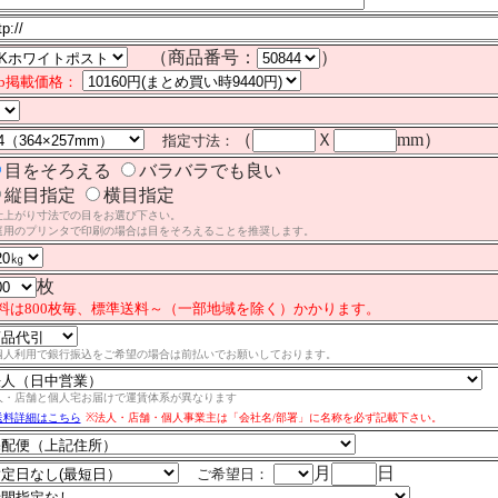
（商品番号：
）
eb掲載価格：
（
Ｘ
mm）
指定寸法：
目をそろえる
バラバラでも良い
縦目指定
横目指定
仕上がり寸法での目をお選び下さい。
庭用のプリンタで印刷の場合は目をそろえることを推奨します。
枚
料は800枚毎、標準送料～（一部地域を除く）かかります。
個人利用で銀行振込をご希望の場合は前払いでお願いしております。
人・店舗と個人宅お届けで運賃体系が異なります
送料詳細はこちら
※法人・店舗・個人事業主は「会社名/部署」に名称を必ず記載下さい。
月
日
ご希望日：