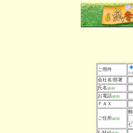
ご用件
見
会社名/部署
氏名
[必須]
お電話
[必須]
ＦＡＸ
郵
ご住所
[必須]
ビ
E-Mail
[必須]