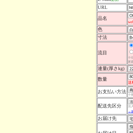
URL
品名
w
色
寸法
流目
※
家
連量(厚さkg)
数量
送
お支払い方法
※
配送先区分
法
→
お届け先