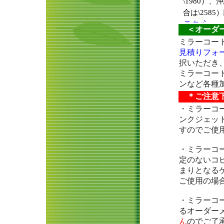
＜オーダー
ミラーコー
見積りフォ
択いただき
ミラーコー
ンなど各種
＊ご注意下
・ミラーコ
ンクジェッ
すのでご使
・ミラーコー
定のないコ
まりとなる
ご使用の場合
・ミラーコ
るオーダー
ん
のでご了