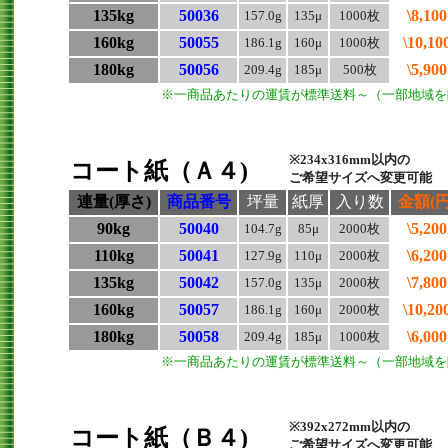
135kg
50036
\8,100
157.0g
135μ
1000枚
160kg
50055
\10,10
186.1g
160μ
1000枚
180kg
50056
\5,900
209.4g
185μ
500枚
※一商品あたりの運賃が標準送料～（一部地域を
※234x316mm以内の
コート紙（Ａ４)
ご希望サイズへ変更可能
連量(厚さ)
商品番号
坪量
紙厚
入り数
金額(円
90kg
50040
\5,200
104.7g
85μ
2000枚
110kg
50041
\6,200
127.9g
110μ
2000枚
135kg
50042
\7,800
157.0g
135μ
2000枚
160kg
50057
\10,20
186.1g
160μ
2000枚
180kg
50058
\6,000
209.4g
185μ
1000枚
※一商品あたりの運賃が標準送料～（一部地域を
※392x272mm以内の
コート紙（Ｂ４)
ご希望サイズへ変更可能