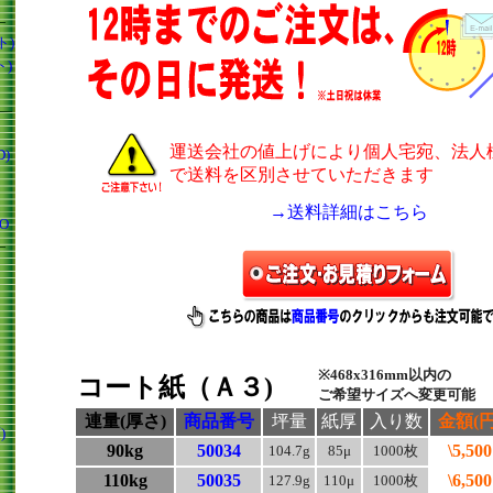
―
ト)
ト)
―
運送会社の値上げにより個人宅宛、法人
D)
で送料を区別させていただきます
→送料詳細はこちら
O
―
※468x316mm以内の
コート紙（Ａ３)
ご希望サイズへ変更可能
連量(厚さ)
商品番号
坪量
紙厚
入り数
金額(円
)
90kg
50034
\5,500
104.7g
85μ
1000枚
110kg
50035
\6,500
127.9g
110μ
1000枚