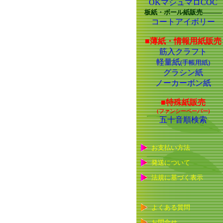
OKマシュマロCOC
板紙・ボール紙販売―――
コートアイボリー
■薄紙・情報用紙販売
筋入クラフト
軽量紙
(手帳用紙)
グラシン紙
ノーカーボン紙
■特殊紙販売
(ファンシーペーパー)
五十音順検索
お支払い方法
発送について
法規に基づく表示
よくある質問
お問合せ