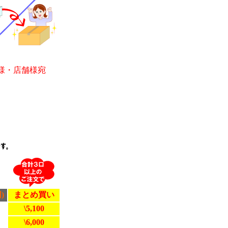
様・店舗様宛
)
まとめ買い
\5,100
\6,000