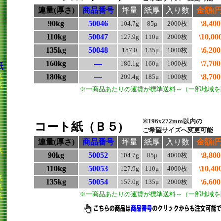
連量(厚さ)
商品番号
坪量
紙厚
入り数
金額(円
90kg
50046
\8,400
104.7g
85μ
2000枚
110kg
50047
\10,00
127.9g
110μ
2000枚
135kg
50048
\6,200
157.0
135μ
1000枚
160kg
―
\7,700
186.1g
160μ
1000枚
紙
紙
180kg
―
\8,700
209.4g
185μ
1000枚
紙
※一商品あたりの運賃が標準送料～（一部地域を
※196x272mm以内の
コート紙（Ｂ５)
ご希望サイズへ変更可能
連量(厚さ)
商品番号
坪量
紙厚
入り数
金額(円
紙
90kg
50052
\8,800
104.7g
85μ
4000枚
110kg
50053
\10,40
127.9g
110μ
4000枚
紙
135kg
50054
\6,600
157.0g
135μ
2000枚
紙
※一商品あたりの運賃が標準送料～（一部地域を
紙