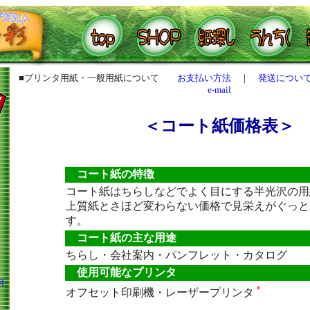
■プリンタ用紙・一般用紙について
お支払い方法
｜
発送につい
e-mail
＜コート紙価格表＞
コート紙の特徴
コート紙はちらしなどでよく目にする半光沢の用
上質紙とさほど変わらない価格で見栄えがぐっと
す。
コート紙の主な用途
ちらし・会社案内・パンフレット・カタログ
使用可能なプリンタ
用
＊
オフセット印刷機・レーザープリンタ