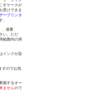
こすケースが
お受けできま
ザープリンタ
す。
）、連量
さい。ただ
用範囲内の用
はインクが染
ますのでお気
断裁するオー
来ません
ので