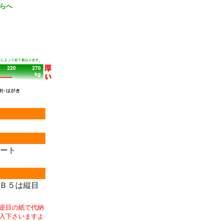
らへ
ート
Ｂ５は縦目
逆目の紙で代納
入下さいますよ