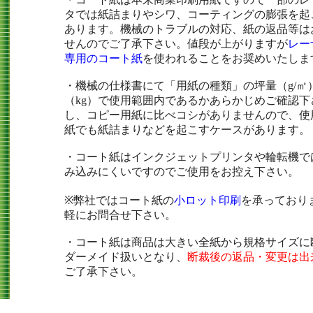
タでは紙詰まりやシワ、コーティングの膨張を起
あります。機械のトラブルの対応、紙の返品等は
せんのでご了承下さい。値段が上がりますが
レー
専用のコート紙
を使われることをお奨めいたしま
・機械の仕様書にて「用紙の種類」の坪量（g/㎡
（kg）で使用範囲内であるかあらかじめご確認下
し、コピー用紙に比べコシがありませんので、使
紙でも紙詰まりなどを起こすケースがあります。
・コート紙はインクジェットプリンタや輪転機で
み込みにくいですのでご使用をお控え下さい。
※弊社ではコート紙の
小ロット印刷
を承っており
軽にお問合せ下さい。
・コート紙は商品は大きい全紙から規格サイズに
ダーメイド扱いとなり、
断裁後の返品・変更は出
ご了承下さい。