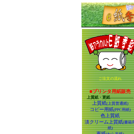
ご注文の流れ
■プリンタ用紙販売
上質紙・更紙――――――
上質紙
(上質普通紙)
コピー用紙
(PPC用紙)
色上質紙
淡クリーム上質紙
(書籍
紙)
更紙
(わら半紙)