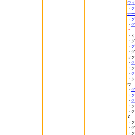
ワイ
・
ク
ナー
・
グ
・
グ
＊
・く
・グ
・
グ
・グ
ック
・
ク
・ク
・
ク
・ク
ウ
・
グ
・
ク
・
ク
・ク
・ク
Ｃ
・ク
・グ
・ク