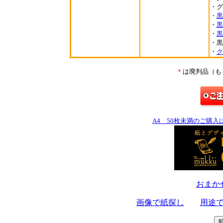
・グ
・
黒
・
黒
・
黒
・黒
・
ク
＊
は廃判品（も
A4 50枚未満のご購
おまか
画像で紙探し
用途