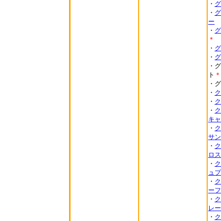
・
グ
・
グ
ー
・
グ
＊
・
グ
・
グ
・グ
ト
＊
・グ
・
ク
・
ク
・
キャ
・
サン
・
ク
ロス
・
ク
ュプ
・
ク
ーフ
・
ク
レー
・
ク