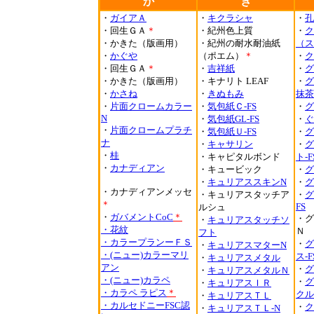
か
き
・
ガイアＡ
・
キクラシャ
・
孔
・回生ＧＡ
＊
・紀州色上質
・
ク
・かきた（版画用）
・紀州の耐水耐油紙
（ス
・
かぐや
（ポエム）
＊
・
ク
・回生ＧＡ
＊
・
吉祥紙
・
グ
・かきた（版画用）
・キナリト LEAF
・
グ
・
かさね
・
きぬもみ
抹茶
・
片面クロームカラー
・
気包紙Ｃ-FS
・
グ
N
・
気包紙GL-FS
・
ぐ
・
片面クロームプラチ
・
気包紙Ｕ-FS
・
グ
ナ
・
キャサリン
・
グ
・
桂
・キャピタルボンド
ト-F
・
カナディアン
・キュービック
・
グ
・
キュリアススキンN
・
グ
・カナディアンメッセ
・キュリアスタッチア
・
グ
＊
FS
ルシュ
・
ガバメントCoC
＊
・グ
・
キュリアスタッチソ
・
花紋
Ｎ
フト
・
カラープランーＦＳ
・
グ
・
キュリアスマターN
・(ニュー)カラーマリ
ス-F
・
キュリアスメタル
アン
・
グ
・
キュリアスメタルＮ
・(ニュー)
カラペ
・
グ
・
キュリアスＩＲ
・
カラペ ラピス
＊
クル
・
キュリアスＴＬ
・
カルセドニーFSC認
・
ク
・
キュリアスＴＬ-N