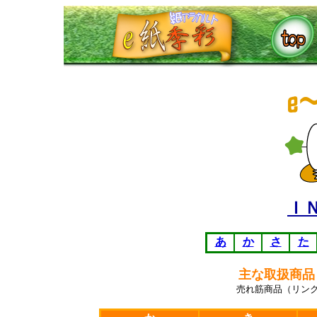
Ｉ
あ
か
さ
た
主な取扱商品
売れ筋商品（リン