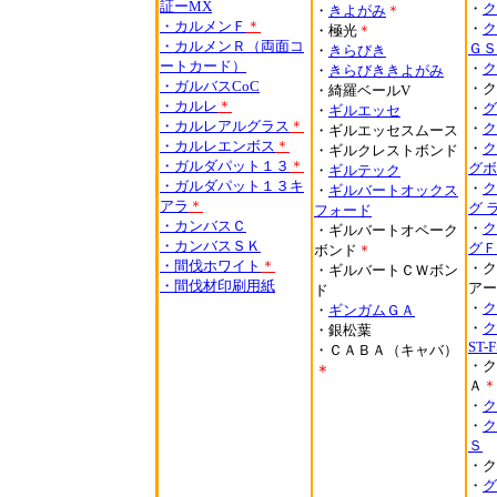
証ーMX
・
ク
・
きよがみ
＊
・カルメンＦ
＊
・
ク
・極光
＊
・
カルメンＲ
（両面コ
ＧＳ
・
きらびき
ートカード）
・
ク
・
きらびききよがみ
・
ガルバスCoC
・ク
・綺羅ベールV
・カルレ
＊
・
グ
・
ギルエッセ
・カルレアルグラス
＊
・
ク
・ギルエッセスムース
・カルレエンボス
＊
・
ク
・ギルクレストボンド
・
ガルダパット１３
＊
グボ
・
ギルテック
・ガルダパット１３キ
・
ク
・
ギルバートオックス
アラ
＊
グ 
フォード
・カンバスＣ
・
ク
・ギルバートオペーク
・カンバスＳＫ
グＦ
ボンド
＊
・
間伐ホワイト
＊
・ク
・ギルバートＣＷボン
・
間伐材印刷用紙
アー
ド
・
ク
・
ギンガムＧＡ
・
ク
・銀松葉
ST-F
・ＣＡＢＡ（キャバ）
・ク
＊
Ａ
＊
・
ク
・
ク
Ｓ
・ク
・
グ