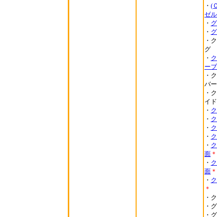
・
(
ゼル
・
グ
・
グ
・ク
グ
・
ク
ーブ
・ク
バー
・ク
イド
・
ク
・
ク
・
ク
・
ク
・
ク
面
＊
・
ク
面
＊
・
ク
＊
・ク
・グ
・グ